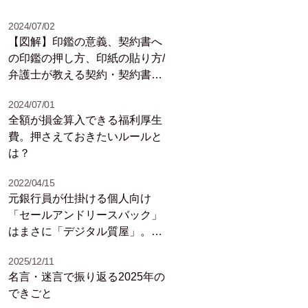
2024/07/02
【図解】印鑑の意義、契約書へ
の印鑑の押し方、印紙の貼り方/
弁護士が教える契約・契約書の
基礎知識（3）
2024/07/01
全額が損金算入できる福利厚生
費。押さえておきたいルールと
は？
2022/04/15
元銀行員が仕掛ける個人向け
「セールアンドリースバック」
はまさに「デジタル質屋」。そ
の思いは、「モノの買い方」や
2025/12/11
「お金の使い方」を変え、世界
名言・迷言で振り返る2025年の
をも変えていく可能性を秘めて
できごと
いる！／岡目八目リポート