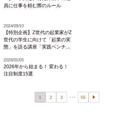
員に仕事を頼む際のルール
2024/09/10
【特別企画】Z世代の起業家がZ
世代の学生に向けて「起業の実
態」を語る講座「実践ベンチャ
ー論 創業経営者対談」2024年
2026/01/05
版／岡目八目リポート
2026年から始まる！ 変わる！
注目制度15選
1
2
3
･･･
55