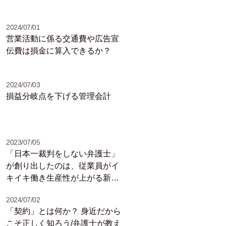
2024/07/01
営業活動に係る交通費や広告宣
伝費は損金に算入できるか？
2024/07/03
損益分岐点を下げる管理会計
2023/07/05
「日本一裁判をしない弁護士」
が創り出したのは、従業員がイ
キイキ働き生産性が上がる新し
い福利厚生サービス。これこそ
2024/07/02
がまさに人的資本経営の根幹だ
「契約」とは何か？ 身近だから
った／岡目八目リポート
こそ正しく知ろう/弁護士が教え