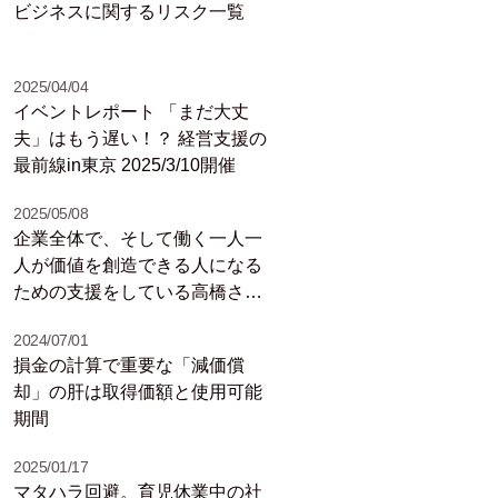
ビジネスに関するリスク一覧
2025/04/04
イベントレポート 「まだ大丈
夫」はもう遅い！？ 経営支援の
最前線in東京 2025/3/10開催
2025/05/08
企業全体で、そして働く一人一
人が価値を創造できる人になる
ための支援をしている高橋さん
は、いわば中小企業にとっての
2024/07/01
「シェルパ（案内人）」。実業
損金の計算で重要な「減価償
の中で一緒に試行錯誤し、面白
却」の肝は取得価額と使用可能
い新商品を開発して成果を上げ
期間
たなど事例も多数！/岡目八目リ
ポート
2025/01/17
マタハラ回避。育児休業中の社