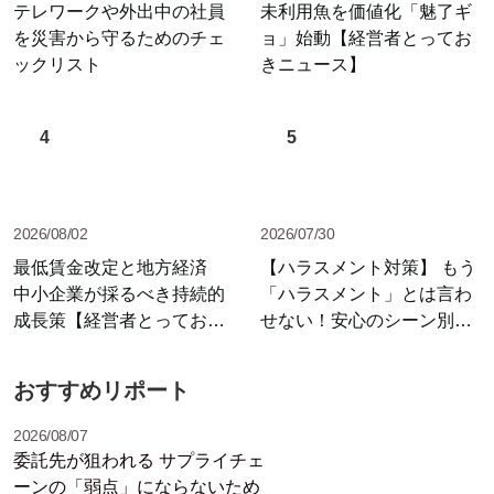
テレワークや外出中の社員
未利用魚を価値化「魅了ギ
を災害から守るためのチェ
ョ」始動【経営者とってお
ックリスト
きニュース】
4
5
2026/08/02
2026/07/30
最低賃金改定と地方経済
【ハラスメント対策】 もう
中小企業が採るべき持続的
「ハラスメント」とは言わ
成長策【経営者とっておき
せない！安心のシーン別セ
ニュース】
リフ集
おすすめリポート
2026/08/07
委託先が狙われる サプライチェ
ーンの「弱点」にならないため