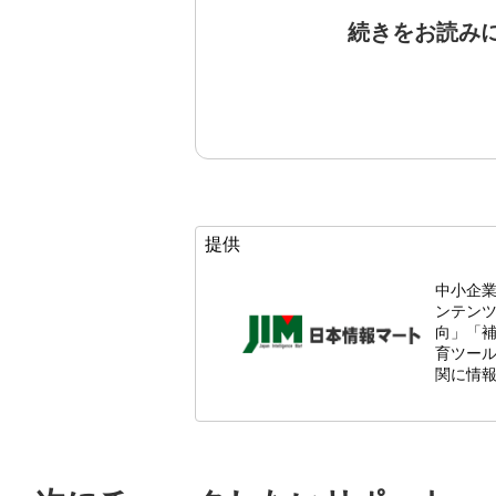
続きをお読み
提供
中小企
ンテン
向」「
育ツール
関に情