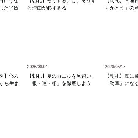
日にうな
【朝礼】そうするには、そうす
【朝礼】管理
した平賀
る理由が必ずある
りがとう」の
2026/06/01
2026/05/18
例】心の
【朝礼】夏のカエルを見習い、
【朝礼】嵐に
」から生ま
「報・連・相」を徹底しよう
「勁草」にな