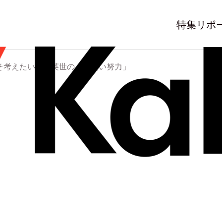
特集
リポ
こそ考えたい野口英世の「泥臭い努力」