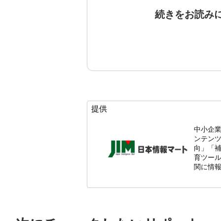
続きをお読み
提供
中小企
ンテン
向」「
育ツール
関に情