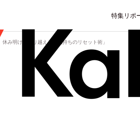
特集
リポ
】休み明けを乗り越える「気持ちのリセット術」