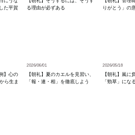
日にうな
【朝礼】そうするには、そうす
【朝礼】管理
した平賀
る理由が必ずある
りがとう」の
2026/06/01
2026/05/18
例】心の
【朝礼】夏のカエルを見習い、
【朝礼】嵐に
」から生ま
「報・連・相」を徹底しよう
「勁草」にな