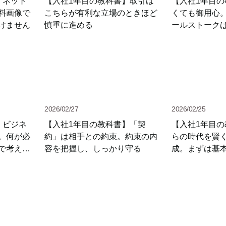
】ネット
【入社1年目の教科書】取引は
【入社1年目
料画像で
こちらが有利な立場のときほど
くても御用心
けません
慎重に進める
ールストーク
2026/02/27
2026/02/25
】ビジネ
【入社1年目の教科書】「契
【入社1年目
。何が必
約」は相手との約束。約束の内
らの時代を賢
で考えて
容を把握し、しっかり守る
成。まずは基