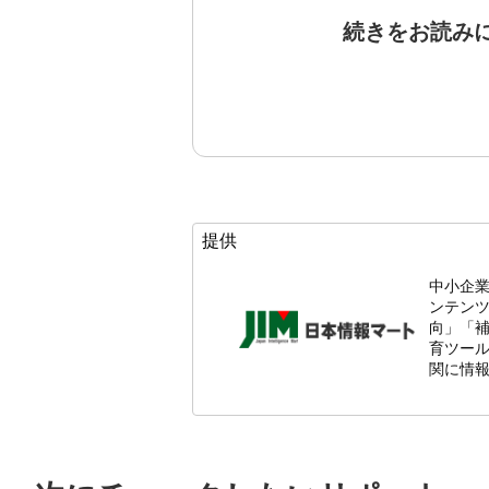
続きをお読み
提供
中小企
ンテン
向」「
育ツール
関に情