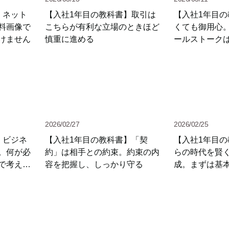
】ネット
【入社1年目の教科書】取引は
【入社1年目
料画像で
こちらが有利な立場のときほど
くても御用心
けません
慎重に進める
ールストーク
2026/02/27
2026/02/25
】ビジネ
【入社1年目の教科書】「契
【入社1年目
。何が必
約」は相手との約束。約束の内
らの時代を賢
で考えて
容を把握し、しっかり守る
成。まずは基