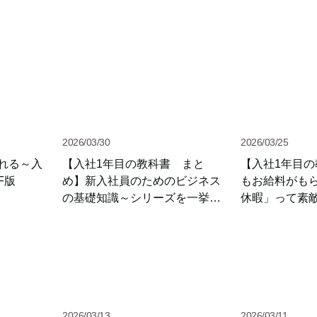
2026/03/30
2026/03/25
れる～入
【入社1年目の教科書 まと
【入社1年目
F版
め】新入社員のためのビジネス
もお給料がも
の基礎知識～シリーズを一挙紹
休暇」って素
介
2026/03/13
2026/03/11