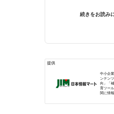
続きをお読み
提供
中小企
ンテン
向」「
育ツール
関に情