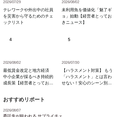
2026/07/29
2026/08/02
テレワークや外出中の社員
未利用魚を価値化「魅了ギ
を災害から守るためのチェ
ョ」始動【経営者とってお
ックリスト
きニュース】
4
5
2026/08/02
2026/07/30
最低賃金改定と地方経済
【ハラスメント対策】 もう
中小企業が採るべき持続的
「ハラスメント」とは言わ
成長策【経営者とっておき
せない！安心のシーン別セ
ニュース】
リフ集
おすすめリポート
2026/08/07
委託先が狙われる サプライチェ