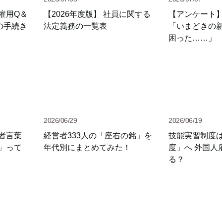
雇用Q＆
【2026年度版】 社員に関する
【アンケート
の手続き
法定義務の一覧表
「いまどきの
困った……」
2026/06/29
2026/06/19
若者言葉
経営者333人の「座右の銘」を
技能実習制度
」って
年代別にまとめてみた！
度」へ 外国人
る？