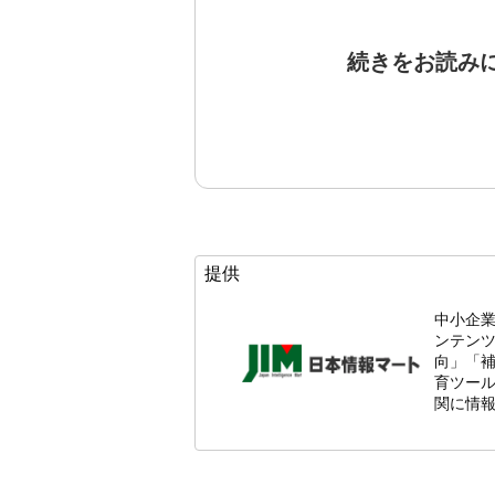
続きをお読み
提供
中小企
ンテン
向」「
育ツール
関に情