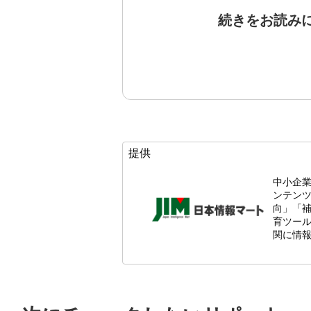
続きをお読み
提供
中小企
ンテン
向」「
育ツール
関に情