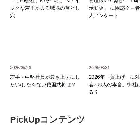
「この会社、ゆるいな」ストイ
管理職の５割が「上司
ックな若手が去る職場の落とし
示変更」 に困惑？～管
穴
人アンケート
2026/05/26
2026/03/31
若手・中堅社員が最も上司にし
2026年「賃上げ」に
たい/したくない戦国武将は？
者300人の本音。御社
る？
PickUpコンテンツ