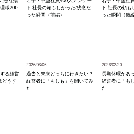
の急な指
若手・中堅社員400人アンケー
若手・中堅社員
理職200
ト 社長の頼もしかった/残念だ
ト 社長の頼も
った瞬間（前編）
った瞬間（後
2026/03/06
2026/02/20
対する経営
過去と未来どっちに行きたい？
長期休暇があ
はどうす
経営者に「もしも」を聞いてみ
経営者に「も
た
た