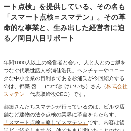
ート点検」を提供している、その名も
「スマート点検＝スマテン」。その革
命的な事業と、生み出した経営者に迫
る／岡目八目リポート
年間1000人以上の経営者と会い、人と人とのご縁を
つなぐ代表世話人杉浦佳浩氏。ベンチャーやユニー
クな中小企業の目利きである杉浦氏が今回紹介する
のは、都築 啓一（つづき けいいち）さん（
株式会社
スマテン
代表取締役CEO）です。
都築さんたちスマテンが行っているのは、ビルや店
舗など建物の法令点検の業界に革命をもたらす、
「スマート点検＝略してスマテン」
です。内容は後
ほどご紹介しますが、他であまり聞いたことのない