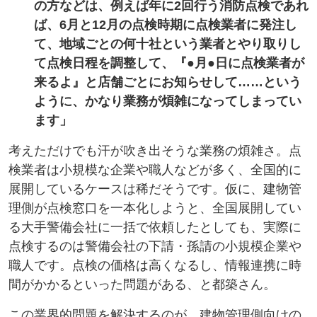
の方などは、例えば年に2回行う消防点検であれ
ば、6月と12月の点検時期に点検業者に発注し
て、地域ごとの何十社という業者とやり取りし
て点検日程を調整して、『●月●日に点検業者が
来るよ』と店舗ごとにお知らせして……という
ように、かなり業務が煩雑になってしまってい
ます」
考えただけでも汗が吹き出そうな業務の煩雑さ。点
検業者は小規模な企業や職人などが多く、全国的に
展開しているケースは稀だそうです。仮に、建物管
理側が点検窓口を一本化しようと、全国展開してい
る大手警備会社に一括で依頼したとしても、実際に
点検するのは警備会社の下請・孫請の小規模企業や
職人です。点検の価格は高くなるし、情報連携に時
間がかかるといった問題がある、と都築さん。
この業界的問題を解決するのが、建物管理側向けの