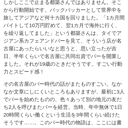
しかしここで止まる都築さんではありません。そこ
から行動開始です。バックパッカーとして世界中を
旅してアジアなど何十カ国を回りました。「1カ月間
バイトして10万円貯めて、翌1カ月で海外に行く、
を繰り返してました」という都築さんは、タイでア
ジアン系カフェアンドバーを見て、そういう店が名
古屋にあったらいいなと思うと、思い立ったが吉
日、半年くらいで名古屋に共同出資でバーを開業し
ました。それが19歳のときだそうです。すごい行動
力とスピード感！
その名古屋のバー時代の話がまたものすごい。なか
なか文章にしにくいところもありますが、最初に3人
でバーを始めたものの、色々あって別の地元の友だ
ち2人を呼びまたバーを経営。当時、年中無休で1日
20時間くらい働くという生活を3年間くらい続けた
そうです……。このバー時代の物語は、ここには書