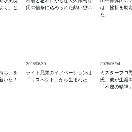
郎が実現
冷酷と思われがちな大久保利通
山中伸弥氏の
よく」と
氏の信条に込められた熱い想い
は、挫折を助
た
2025/06/30
2025/06/04
持ち」を
ライト兄弟のイノベーションは
ミスタープロ
着いた！
「リスペクト」から生まれた
氏。彼が生涯
「不屈の精神