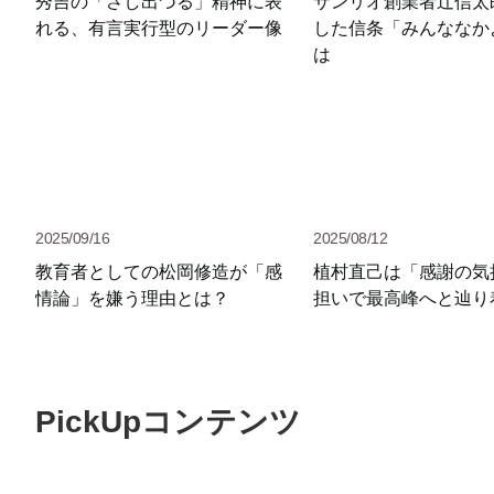
秀吉の「さし出づる」精神に表
サンリオ創業者辻信太
れる、有言実行型のリーダー像
した信条「みんななか
は
2025/09/16
2025/08/12
教育者としての松岡修造が「感
植村直己は「感謝の気
情論」を嫌う理由とは？
担いで最高峰へと辿り
PickUpコンテンツ