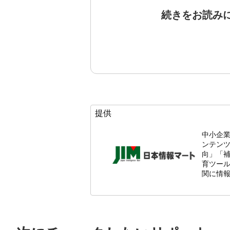
続きをお読み
提供
中小企
ンテン
向」「
育ツール
関に情