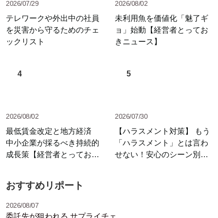
2026/07/29
2026/08/02
テレワークや外出中の社員
未利用魚を価値化「魅了ギ
を災害から守るためのチェ
ョ」始動【経営者とってお
ックリスト
きニュース】
4
5
2026/08/02
2026/07/30
最低賃金改定と地方経済
【ハラスメント対策】 もう
中小企業が採るべき持続的
「ハラスメント」とは言わ
成長策【経営者とっておき
せない！安心のシーン別セ
ニュース】
リフ集
おすすめリポート
2026/08/07
委託先が狙われる サプライチェ