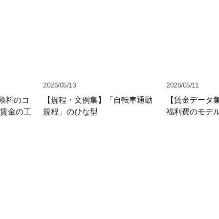
2026/05/13
2026/05/11
険料のコ
【規程・文例集】「自転車通勤
【賃金データ
や賃金の工
規程」のひな型
福利費のモデ