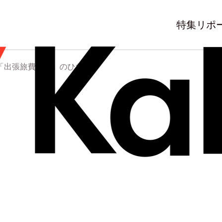
特集
リポ
「出張旅費規程」のひな型