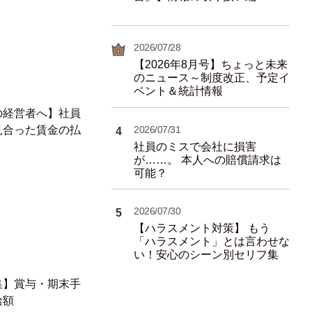
2026/07/28
【2026年8月号】ちょっと未来
のニュース～制度改正、予定イ
ベント＆統計情報
の経営者へ】社員
2026/07/31
見合った賃金の払
4
社員のミスで会社に損害
が……。 本人への賠償請求は
可能？
2026/07/30
5
【ハラスメント対策】 もう
「ハラスメント」とは言わせな
い！安心のシーン別セリフ集
集】賞与・期末手
給額