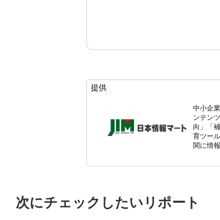
提供
中小企
ンテン
向」「
育ツール
関に情
次にチェックしたいリポート