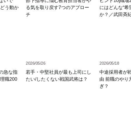
ないで
部下指導に悩む教育担当者がや
ヒント10[職場
をどう動か
る気を取り戻す7つのアプロー
にはどんな“希
チ
か？／武田斉
い会社、10の
2026/05/26
2026/05/18
の急な指
若手・中堅社員が最も上司にし
中途採用者が
理職200
たい/したくない戦国武将は？
由 前職のやり
ぎ？