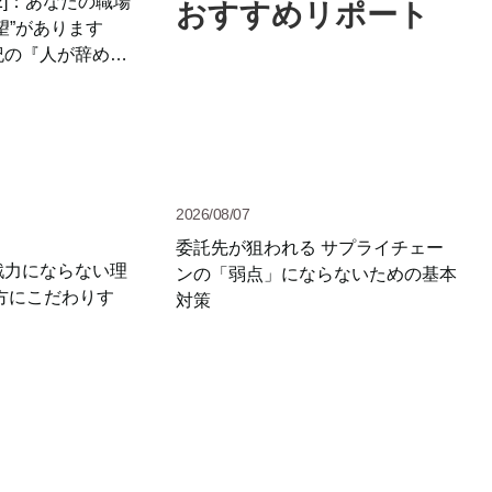
2]：あなたの職場
おすすめリポート
望”があります
紀の『人が辞めな
ヒント』（11）
2026/08/07
委託先が狙われる サプライチェー
戦力にならない理
ンの「弱点」にならないための基本
方にこだわりす
対策