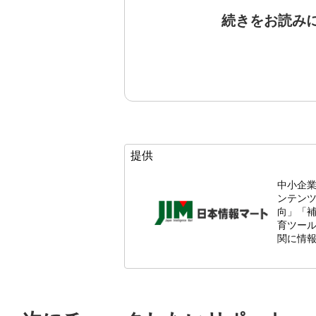
続きをお読み
提供
中小企
ンテン
向」「
育ツール
関に情