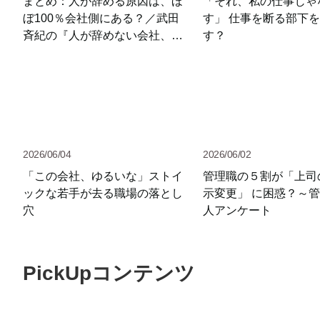
まとめ：人が辞める原因は、ほ
「それ、私の仕事じゃ
ぼ100％会社側にある？／武田
す」 仕事を断る部下
斉紀の『人が辞めない会社、10
す？
のヒント』（12）
2026/06/04
2026/06/02
「この会社、ゆるいな」ストイ
管理職の５割が「上司
ックな若手が去る職場の落とし
示変更」 に困惑？～管
穴
人アンケート
PickUpコンテンツ