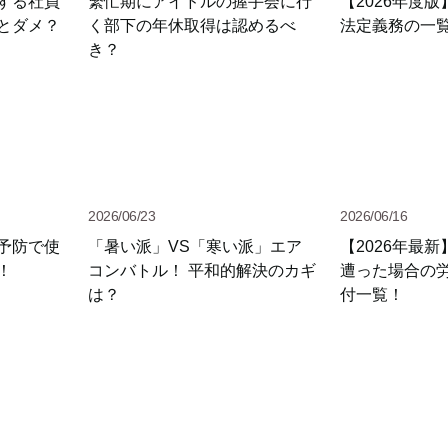
する社員
繁忙期にアイドルの握手会に行
【2026年度版
とダメ？
く部下の年休取得は認めるべ
法定義務の一
き？
2026/06/23
2026/06/16
予防で使
「暑い派」VS「寒い派」エア
【2026年最
！
コンバトル！ 平和的解決のカギ
遭った場合の
は？
付一覧！