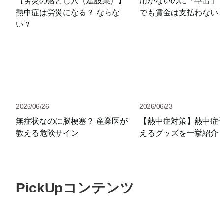
【労災の落とし穴（建設業）】
用がないのに「早出」
熱中症は労災になる？ ならな
でも賃金は支払わない
い？
2026/06/26
2026/06/23
無症状なのに脳梗塞？ 産業医が
【熱中症対策】熱中症
教える危険サイン
えるグッズを一挙紹介
PickUpコンテンツ