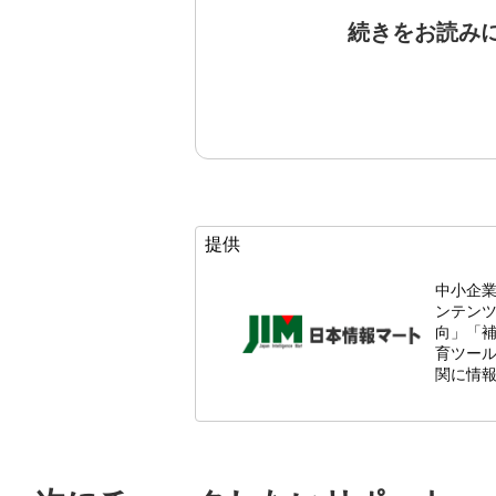
続きをお読み
提供
中小企
ンテン
向」「
育ツール
関に情