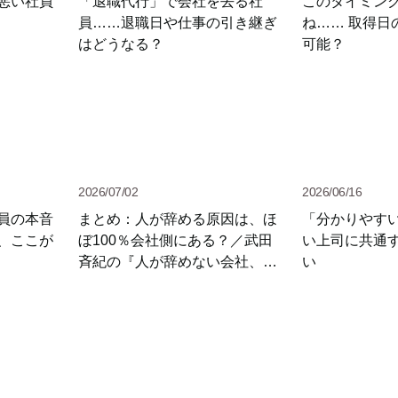
悪い社員
「退職代行」で会社を去る社
このタイミン
員……退職日や仕事の引き継ぎ
ね…… 取得日
はどうなる？
可能？
2026/07/02
2026/06/16
員の本音
まとめ：人が辞める原因は、ほ
「分かりやす
、ここが
ぼ100％会社側にある？／武田
い上司に共通
斉紀の『人が辞めない会社、10
い
のヒント』（12）