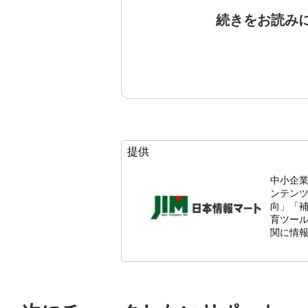
続きをお読み
提供
中小企
ンテン
向」「
育ツール
関に情