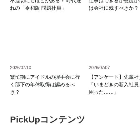
不適切にもほどがある？ 時代遅
仕事はできるが態度が
れの「令和版 問題社員」
は会社に残すべきか？
2026/07/10
2026/07/07
繁忙期にアイドルの握手会に行
【アンケート】先輩社
く部下の年休取得は認めるべ
「いまどきの新入社員
き？
困った……」
PickUpコンテンツ